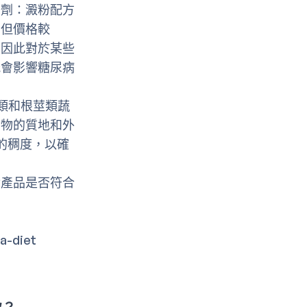
稠劑：澱粉配方
，但價格較
，因此對於某些
能會影響糖尿病
類和根莖類蔬
食物的質地和外
的稠度，以確
實產品是否符合
a-diet