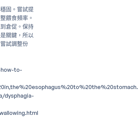
否穩固。嘗試提
調整餵食頻率。
感到倉促。保持
分是關鍵，所以
以嘗試調整份
-how-to-
t%20in,the%20esophagus%20to%20the%20stomach
a/dysphagia-
swallowing.html