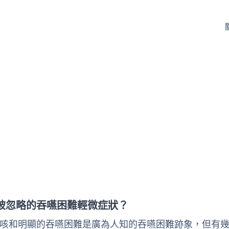
被忽略的吞嚥困難輕微症狀？
咳和明顯的吞嚥困難是廣為人知的吞嚥困難跡象，但有