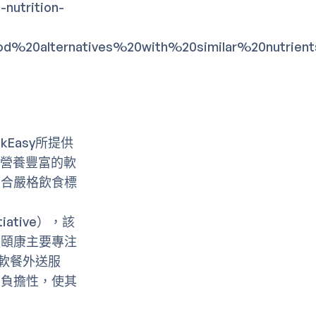
-nutrition-
d%20alternatives%20with%20similar%20nutrient
Easy所提供
準、營養豐富的軟
符合嚴格飲食標
iative），該
然頤康主要專注
的軟餐外送服
可負擔性，使其