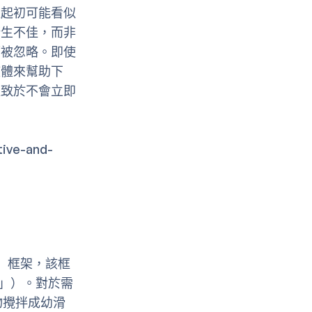
這起初可能看似
衛生不佳，而非
而被忽略。即使
液體來幫助下
以致於不會立即
ive-and-
）框架，該框
」）。對於需
物攪拌成幼滑