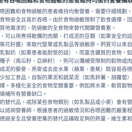
患有吞嚥困難和食物過敏的患者維持均衡的營養攝
嚥困難和食物過敏的患者維持均衡營養，需要仔細規劃
食物安全且易於吞嚥。由於食物過敏限制了飲食選擇，
質地需求的、防過敏的全食物來替代關鍵營養素。
，可以用煮得軟爛的肉類、打成泥的豆類（如果安全的
葵花籽醬）來取代堅果或乳製品等過敏原。鈣質可以來
乳製奶（如果患者能耐受的話），而富含鐵質的食物，
種子（南瓜籽、亞麻籽），則可以彌補受限制的穀物或
成泥的藜麥、燕麥或去皮水果（蘋果、香蕉）既容易吞
少加工食品，自製的果泥和蔬菜泥（如馬鈴薯、胡蘿蔔
擇。多樣化安全的食物至關重要，例如將水果、軟質穀
填補所有營養缺口。
的替代品，戒除某些食物類別（如乳製品或小麥）會有
以諮詢營養師，根據患者的過敏情況和吞嚥困難的嚴重
透過安全且營養密集的替代品攝取足夠的熱量、維生素