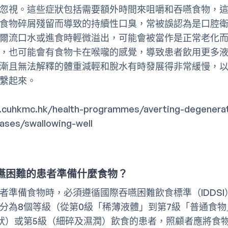
忽視。這些症狀包括需要額外時間來咀嚼和吞嚥食物，
食物碎屑殘留而導致的持續性口臭，常被誤認為是口腔
爾流口水或進食時輕微溢出，可能會被當作是正常老化
，也可能會有食物卡在喉嚨的感覺，導致患者飲用更多
漸且無法解釋的體重減輕和脫水有時發展得非常緩慢，
繫起來。
.cuhkmc.hk/health-programmes/averting-degenerat
ases/swallowing-well
嚥困難的患者準備什麼食物？
者準備食物時，必須遵循國際吞嚥困難飲食標準（IDDSI
分為8個等級（從第0級「稀薄液體」到第7級「普通食物
狀）或第5級（細碎及濕潤）飲食的患者，照顧者應將食