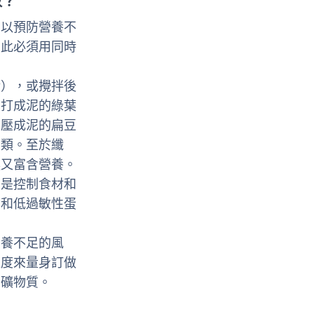
取？
，以預防營養不
因此必須用同時
話），或攪拌後
自打成泥的綠葉
如壓成泥的扁豆
肉類。至於纖
嚥又富含營養。
）是控制食材和
物和低過敏性蛋
營養不足的風
程度來量身訂做
和礦物質。