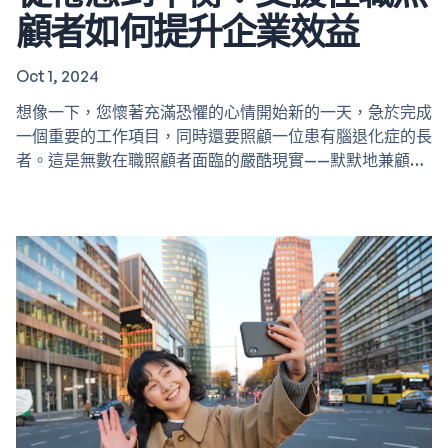
顧者如何提升企業效益
Oct 1, 2024
想像一下，您懷著充滿恐懼的心情開始新的一天，急於完成
一個重要的工作項目，同時還要照顧一位患有腦退化症的長
者。這是無數在職照顧者面臨的嚴酷現實——默默地兼顧工
作和照顧責任的人口不斷增加。根據政府統計處的數據
（2023）, 60 歲或以上的人口數量預計將在 20 年內翻倍。
隨著香港人口老化，越來越多的員工擔當著照顧者的角色，
這對個人和公司都帶來了巨大的挑戰。 我們將探討在職照
顧者所經歷的困難、對公司的影響，以及Agewhale 的服務
如何幫助減輕他們的壓力和負擔。 支持在職照顧者的重要
性…