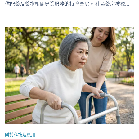
供配藥及藥物相關專業服務的持牌藥房。 社區藥房被視為
基層醫療系統的重要一環，目標是提供安全、有效、可負擔
的藥物供應，同時透過專業用藥指導，協助市民治療疾病及
維持健康。 近年在政府推動基層醫療及社區藥房計劃下，
社區藥房的角色愈來愈明確，包括參與政府資助藥物計劃和
公營醫院處方的社區配藥。 社區藥房由誰／哪些團體營
運？ 香港的社區藥房並非只屬單一類型機構，主要營運者
包括： 私營連鎖及個體藥房公司 非牟利機構及慈善團體
（如 PHARM+ 網絡、樂善堂等） 醫院及醫療機構（如博愛
醫院等）…
樂齡科技及應用