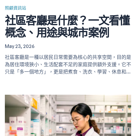
照顧資訊站
社區客廳是什麼？一文看懂
概念、用途與城市案例
May 23, 2026
社區客廳是一種以居民日常需要為核心的共享空間，目的是
為居住環境狹小、生活配套不足的家庭提供額外支援。它不
只是「多一個地方」，更是把煮食、洗衣、學習、休息和社
交功能整合起來的社區服務模式。 社區客廳的概念 社區客
廳通常設於劏房住戶或基層居民較集中的地區，由政府、社
福機構、商界或社區團體合作營運。空間內常見的設施包括
共享廚房、飯廳、洗衣設備、閱讀角、兒童活動區和休憩空
間。它的重點在於補足家居空間不足，讓居民能在社區中完
成部分日常生活。…