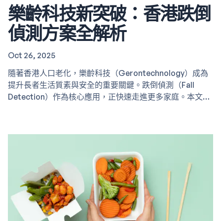
樂齡科技新突破：香港跌倒
偵測方案全解析
Oct 26, 2025
隨著香港人口老化，樂齡科技（Gerontechnology）成為
提升長者生活質素與安全的重要關鍵。跌倒偵測（Fall
Detection）作為核心應用，正快速走進更多家庭。本文將
深入探討跌倒偵測的原理及市場上實用選擇，協助您為長者
打造更安心的生活環境。 為什麼跌倒偵測不可或缺 根據統
計，跌倒是長者最常見也是最嚴重的居家意外之一。如果能
夠及時被發現，不但可大幅減低損傷，也可以避免因長時間
無人理會而造成的二次傷害。傳統照護模式難以全天覆蓋，
科技輔助即時偵測成為最佳補位。 智慧跌倒偵測的主要類
型 現今市場主要有下列幾種技術路線： 穿戴式裝置：如智
慧手錶，感測加速度、姿態改變。…