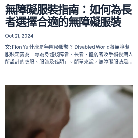
無障礙服裝指南：如何為長
者選擇合適的無障礙服裝
Oct 21, 2024
文: Fion Yu 什麼是無障礙服裝？ Disabled World將無障礙
服裝定義為「專為身體殘障者、長者、體弱者及手術後病人
所設計的衣服、服飾及鞋類」。簡單來說，無障礙服裝是針
對行動不便人士的需求與能力而設計的，目的讓穿著服裝變
得更輕鬆，同時提升面對身體或認知挑戰人士的獨立性、舒
適性與尊嚴。 對於長者而言，無障礙服裝的適應性功能可
簡化穿衣程序。讓長者能夠獨立穿衣，改善舒適度，並提高
醫療護理的便利性，包括個人衛生、傷口清潔和醫療檢查。
對於照顧者而言，無障礙服裝可節省長者的穿衣時間，並減
輕因照顧長期臥床、無法站立、抬手或輕鬆彎腰的長者穿衣
時所造成的身體負擔。 …