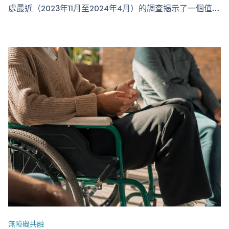
處最近（2023年11月至2024年4月）的調查揭示了一個值得
關注的現象：大部分少數族裔長者及其照顧者仍未使用主流
長者服務，超過一半的照顧者更表示對這些服務缺乏信心。
隨著本港多元文化長者人口持續增長，消除服務障礙變得更
為迫切。本指南旨在為少數族裔家庭連繫香港各項重要支援
服務，確保每位長者，不分文化背景，都能得到適切的照
顧。 政府支援服務和資源 社會福利署 社會福利署是主要政
府機構，旨在以小冊子、傳單和網上連結的形式向需要社區
援助的人（包括來自不同背景的人）提供福利服務和資訊。
…
無障礙共融