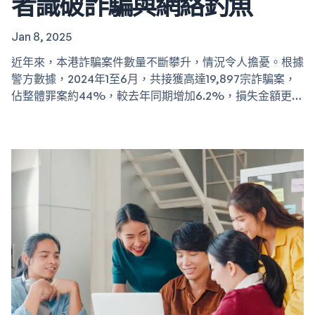
者識破詐騙與網絡釣魚
Jan 8, 2025
近年來，本港詐騙案件數量不斷攀升，情況令人擔憂。根據
警方數據，2024年1至6月，共接獲高達19,897宗詐騙案，
佔整體罪案約44%，較去年同期增加6.2%，損失金額更達
44.8億元，較去年同期大幅上升66.5%。在眾多詐騙案件
中，「假冒客服」騙案數字急劇上升，涉及金額約3億7千9
百萬元。長者由於對新興詐騙手法較不熟悉，十分容易成為
受害者。因此，照顧者在協助長者防騙中扮演著舉足輕重的
角色。本篇文章將著重於教導照顧者如何幫助長者識破詐騙
與網路釣魚，守護長輩的財產安全。 了解詐騙與網路釣魚
照顧者必須先充分了解詐騙和網路釣魚的定義與常見手法，
才能有效地幫助長者防範： 詐騙：…