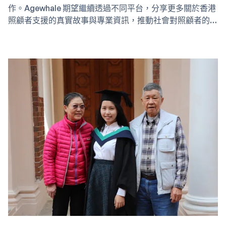
作。Agewhale 期望繼續透過不同平台，分享更多關於香港
照顧者支援的真實故事與專業資訊，推動社會對照顧者的理
解與關懷。歡迎各大媒體或合作夥伴聯絡我們進行訪問或合
作，共同為香港照顧者創造更友善的環境，請電郵與我們聯
絡：hello＠agewhale.com。 世界經濟論壇創新平台
UpLink 頂尖創新者(Top Innovator) Agewhale 榮幸入選由
世界經濟論壇創新平台 UpLink 與宏利 (Manulife) 主辦的
「亞洲人口未來創新挑戰賽」，成為今屆唯一來自香港的獲
獎初創 。 世界經濟論壇最新全球報告焦點案例…