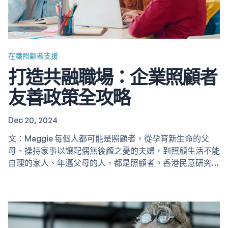
在職照顧者支援
打造共融職場：企業照顧者
友善政策全攻略
Dec 20, 2024
文：Maggie 每個人都可能是照顧者，從孕育新生命的父
母、操持家事以讓配偶無後顧之憂的夫婦，到照顧生活不能
自理的家人、年邁父母的人，都是照顧者。香港民意研究所
進行的「照顧者支援政策」研究 (2024) 推算照顧者佔成年
人口的 44%（約 275 萬人），其中55% 為在職照顧者
（約150萬人）。香港社會服務聯會（2021）的研究發現，
超過一半受訪照顧者每星期的照顧時數達71小時或以上。 …