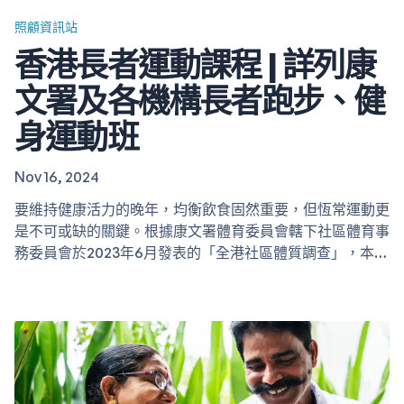
照顧資訊站
香港長者運動課程 | 詳列康
文署及各機構長者跑步、健
身運動班
Nov 16, 2024
要維持健康活力的晚年，均衡飲食固然重要，但恆常運動更
是不可或缺的關鍵。根據康文署體育委員會轄下社區體育事
務委員會於2023年6月發表的「全港社區體質調查」，本港
長者的中央肥胖症及高血壓比例偏高，情況令人關注。適量
運動不單能有效控制體重和血壓，更能為健康晚年打下重要
基礎。 雖然部分長者因為痛症或慢性病而對運動感到卻
步，也有人因為未能找到合適的運動課程而裹足不前，但事
實上，香港現時提供多元化的長者健體活動。這些由政府及
私人機構設計的運動項目，能配合不同體能程度和健康狀況