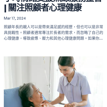
| 關注照顧者心理健康
Mar 17, 2024
照顧年長的親人可以是帶來滿足感的經歷，但也可以是非常
具挑戰性。照顧者通常專注於長者的需求，而忽略了自己的
心理健康，導致疲憊、壓力和其他心理健康問題。如果你有
以下照顧者倦怠的跡象，請盡快尋求幫助！ 感到極度疲
勞，即使是在睡覺或休息之後也經常疲憊不堪 感到壓力沉
重和焦慮，難以放鬆 對被照顧者越來越不耐煩和易怒 感到
無力和無助，缺乏對照顧工作的動力。 對曾經喜歡的活動
失去興趣 我們搜羅了香港不同的免費支援熱線及線上心理
健康服務，方便照顧者隨時隨地獲得情緒支援。你可以按你
所需的支援類型、服務提供時間、支援模式及語言偏好，挑
選適合的服務。 專為照顧者而設的網上心理輔導熱線服
務…