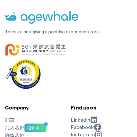
To make caregiving a positive experience for all
Company
Find us on
網誌
Linkedin
Facebook
加入我們
招聘中！
Instagram
聯絡我們