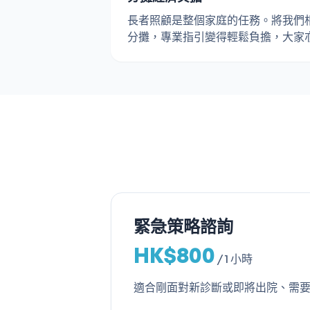
長者照顧是整個家庭的任務。將我們
分攤，專業指引變得輕鬆負擔，大家
緊急策略諮詢
HK$800
/
1 小時
適合剛面對新診斷或即將出院、需