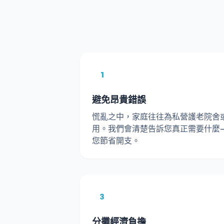
1
避免昂貴錯誤
慌亂之中，家庭往往為私營護老院舍
用。我們會清楚告訴您真正需要什麼
您節省開支。
3
分攤經濟負擔