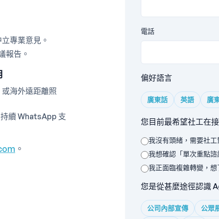
電話
中立專業意見。
建議報告。
月
偏好語言
，或海外遠距離照
廣東話
英語
廣
續 WhatsApp 支
您目前最希望社工在接下
我沒有頭緒，需要社工
.com
。
我想確認「單次重點諮
我正面臨複雜轉變，想
您是從甚麼途徑認識 Ag
公司內部宣傳
公眾