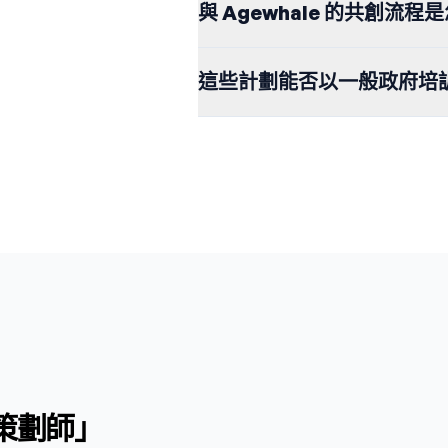
與 Agewhale 的共創流程
這些計劃能否以一般政府培
老策劃師」