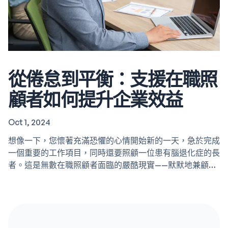
從倦怠到平衡：支援在職照
顧者如何提升企業效益
Oct 1, 2024
想像一下，您懷著充滿恐懼的心情開始新的一天，急於完成
一個重要的工作項目，同時還要照顧一位患有腦退化症的長
者。這是無數在職照顧者面臨的嚴酷現實——默默地兼顧工
作和照顧責任的人口不斷增加。根據政府統計處的數據
（2023）, 60 歲或以上的人口數量預計將在 20 年內翻倍。
隨著香港人口老化，越來越多的員工擔當著照顧者的角色，
這對個人和公司都帶來了巨大的挑戰。 我們將探討在職照
顧者所經歷的困難、對公司的影響，以及Agewhale 的服務