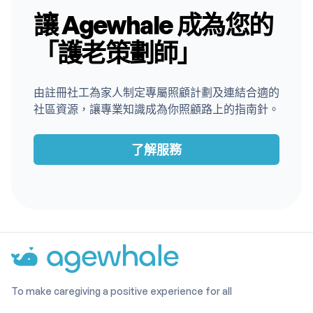
如何幫助減輕他們的壓力和負擔。 支持在職照顧者的重要
讓 Agewhale 成為您的
性…
「護老策劃師」
由註冊社工為家人制定專屬照顧計劃及連結合適的
社區資源，讓專業知識成為你照顧路上的指南針。
了解服務
To make caregiving a positive experience for all