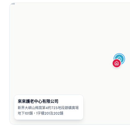
來來護老中心有限公司
新界大嶼山梅窩第4約723地段銀礦廣場
地下101舖，1字樓201及202舖