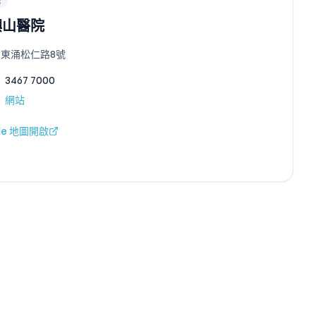
院
嶼山醫院
東涌松仁路8號
3467 7000
網站
gle 地圖開啟