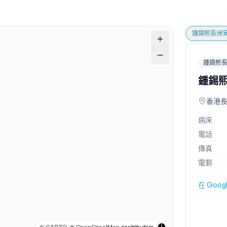
鍾錫熙長洲
鍾錫熙
鍾錫
香港
病床
電話
傳真
電郵
在 Goo
©
CARTO
, ©
OpenStreetMap
contributors