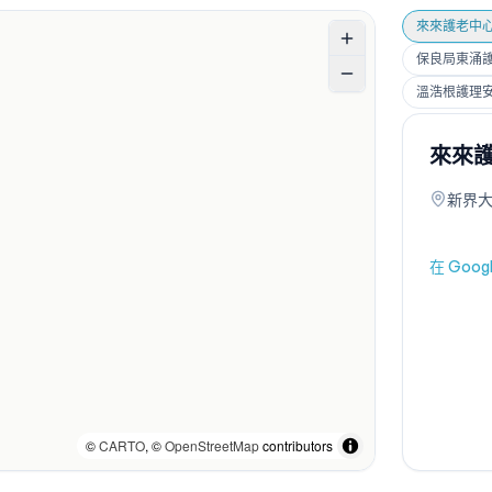
來來護老中
保良局東涌護老
溫浩根護理
來來
新界大
在 Goo
©
CARTO
, ©
OpenStreetMap
contributors