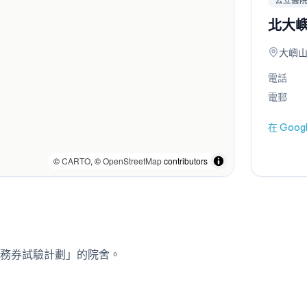
公立醫
北大
大嶼山
電話
電郵
在 Goo
©
CARTO
, ©
OpenStreetMap
contributors
務券試驗計劃」的院舍。