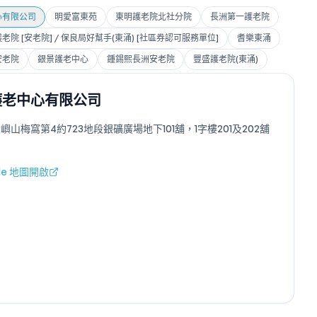
心有限公司
明愛富東苑
東明護老院北社分院
長洲第一護老院
院 [安老院] / 保良局好幫手(東涌) [社區券認可服務單位]
耆樂東涌
安老院
銀景護老中心
鍾錫熙長洲安老院
豐盛護老院(東涌)
護老中心有限公司
嶼山梅窩第4約723地段銀礦廣場地下101舖，1字樓201及202舖
gle 地圖開啟