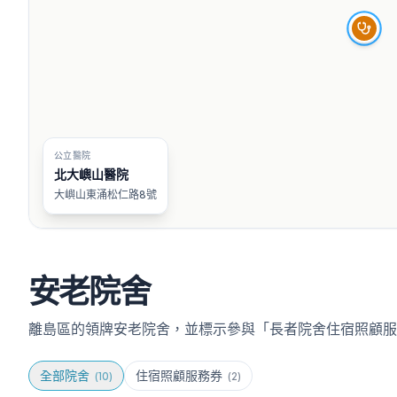
公立醫院
北大嶼山醫院
大嶼山東涌松仁路8號
安老院舍
離島區的領牌安老院舍，並標示參與「長者院舍住宿照顧服
全部院舍
住宿照顧服務券
(
10
)
(
2
)