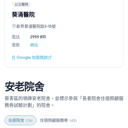
公立醫院
葵涌醫院
新界葵涌醫院路3-15號
電話
2959 8111
電郵
網站
在 Google 地圖開啟
安老院舍
葵青區的領牌安老院舍，並標示參與「長者院舍住宿照顧服
務券試驗計劃」的院舍。
全部院舍
住宿照顧服務券
(
76
)
(
43
)