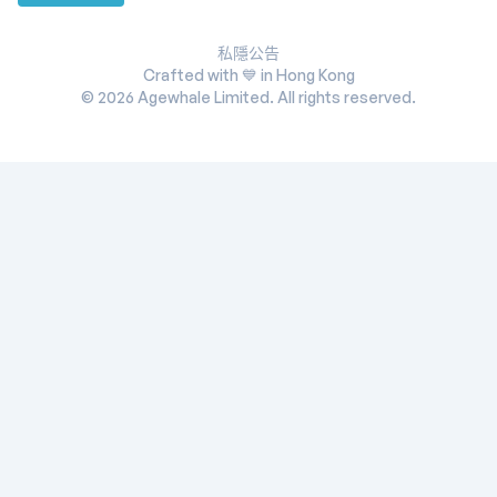
私隱公告
Crafted with 💙 in Hong Kong
©
2026
Agewhale Limited. All rights reserved.