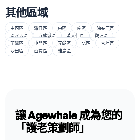
其他區域
中西區
灣仔區
東區
南區
油尖旺區
深水埗區
九龍城區
黃大仙區
觀塘區
荃灣區
屯門區
元朗區
北區
大埔區
沙田區
西貢區
離島區
讓 Agewhale 成為您的
「護老策劃師」