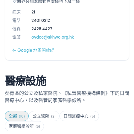
新界葵涌安蔭邨豐蔭樓地下及一樓
病床
21
電話
2401 0212
傳真
2428 4427
電郵
oydcc@skhwc.org.hk
在 Google 地圖開啟
醫療設施
葵青區的公立及私家醫院、《私營醫療機構條例》下的日間
醫療中心，以及醫管局家庭醫學診所。
全部
公立醫院
日間醫療中心
(
10
)
(
2
)
(
3
)
家庭醫學診所
(
5
)