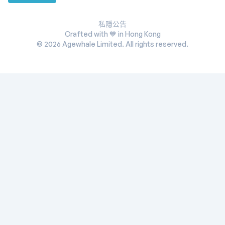
私隱公告
Crafted with 💙 in Hong Kong
©
2026
Agewhale Limited. All rights reserved.