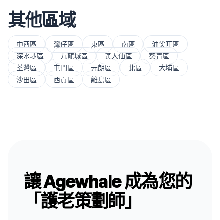
其他區域
中西區
灣仔區
東區
南區
油尖旺區
深水埗區
九龍城區
黃大仙區
葵青區
荃灣區
屯門區
元朗區
北區
大埔區
沙田區
西貢區
離島區
讓 Agewhale 成為您的
「護老策劃師」