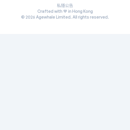
私隱公告
Crafted with 💙 in Hong Kong
©
2026
Agewhale Limited. All rights reserved.