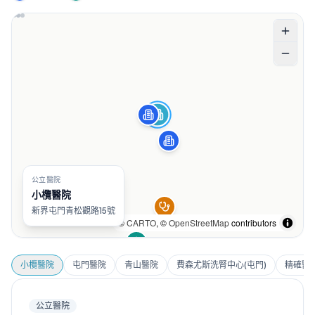
公立醫院
小欖醫院
新界屯門青松觀路15號
©
CARTO
, ©
OpenStreetMap
contributors
小欖醫院
屯門醫院
青山醫院
費森尤斯洗腎中心(屯門)
精確醫
公立醫院