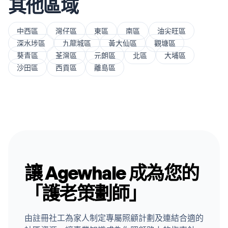
其他區域
中西區
灣仔區
東區
南區
油尖旺區
深水埗區
九龍城區
黃大仙區
觀塘區
葵青區
荃灣區
元朗區
北區
大埔區
沙田區
西貢區
離島區
讓 Agewhale 成為您的
「護老策劃師」
由註冊社工為家人制定專屬照顧計劃及連結合適的