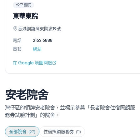
公立醫院
東華東院
香港銅鑼灣東院道19號
電話
2162 6888
電郵
網站
在 Google 地圖開啟
安老院舍
灣仔區的領牌安老院舍，並標示參與「長者院舍住宿照顧服
務券試驗計劃」的院舍。
全部院舍
住宿照顧服務券
(
27
)
(
11
)