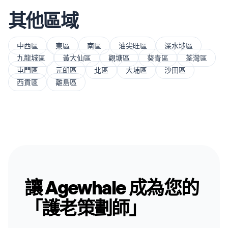
其他區域
中西區
東區
南區
油尖旺區
深水埗區
九龍城區
黃大仙區
觀塘區
葵青區
荃灣區
屯門區
元朗區
北區
大埔區
沙田區
西貢區
離島區
讓 Agewhale 成為您的
「護老策劃師」