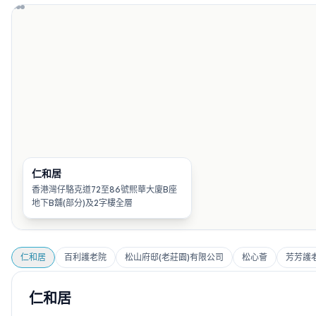
仁和居
香港灣仔駱克道72至86號熙華大廈B座
地下B舖(部分)及2字樓全層
仁和居
百利護老院
松山府邸(老莊園)有限公司
松心薈
芳芳護
仁和居