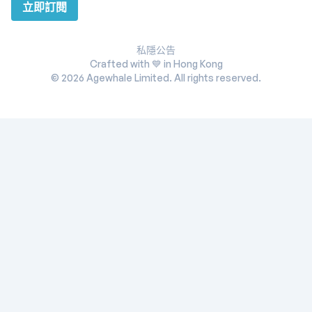
立即訂閱
私隱公告
Crafted with 💙 in Hong Kong
©
2026
Agewhale Limited. All rights reserved.