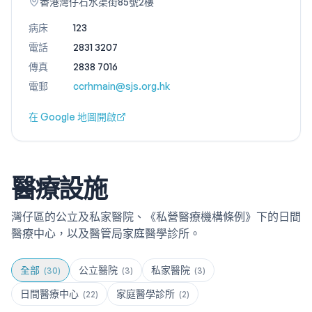
香港灣仔石水渠街85號2樓
病床
123
電話
2831 3207
傳真
2838 7016
電郵
ccrhmain@sjs.org.hk
在 Google 地圖開啟
醫療設施
灣仔區的公立及私家醫院、《私營醫療機構條例》下的日間
醫療中心，以及醫管局家庭醫學診所。
全部
公立醫院
私家醫院
(
30
)
(
3
)
(
3
)
日間醫療中心
家庭醫學診所
(
22
)
(
2
)